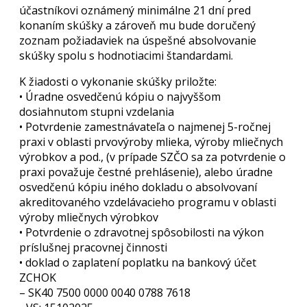
účastníkovi oznámený minimálne 21 dní pred
konaním skúšky a zároveň mu bude doručený
zoznam požiadaviek na úspešné absolvovanie
skúšky spolu s hodnotiacimi štandardami.
K žiadosti o vykonanie skúšky priložte:
• Úradne osvedčenú kópiu o najvyššom
dosiahnutom stupni vzdelania
• Potvrdenie zamestnávateľa o najmenej 5-ročnej
praxi v oblasti prvovýroby mlieka, výroby mliečnych
výrobkov a pod., (v prípade SZČO sa za potvrdenie o
praxi považuje čestné prehlásenie), alebo úradne
osvedčenú kópiu iného dokladu o absolvovaní
akreditovaného vzdelávacieho programu v oblasti
výroby mliečnych výrobkov
• Potvrdenie o zdravotnej spôsobilosti na výkon
príslušnej pracovnej činnosti
• doklad o zaplatení poplatku na bankový účet
ZCHOK
– SK40 7500 0000 0040 0788 7618