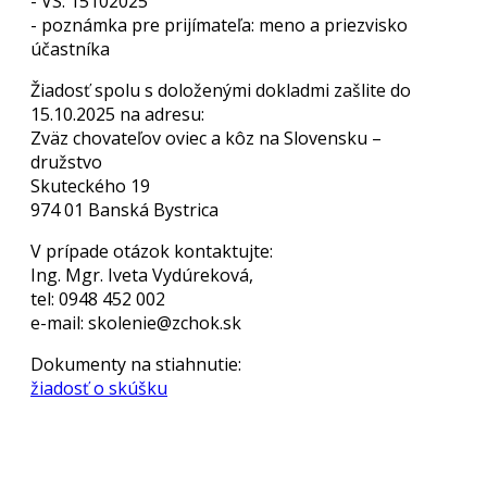
- VS: 15102025
- poznámka pre prijímateľa: meno a priezvisko
účastníka
Žiadosť spolu s doloženými dokladmi zašlite do
15.10.2025 na adresu:
Zväz chovateľov oviec a kôz na Slovensku –
družstvo
Skuteckého 19
974 01 Banská Bystrica
V prípade otázok kontaktujte:
Ing. Mgr. Iveta Vydúreková,
tel: 0948 452 002
e-mail: skolenie@zchok.sk
Dokumenty na stiahnutie:
žiadosť o skúšku