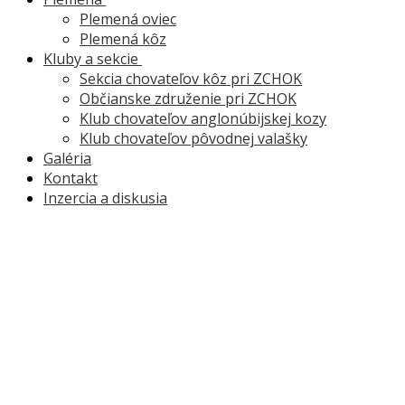
Plemená oviec
Plemená kôz
Kluby a sekcie
Sekcia chovateľov kôz pri ZCHOK
Občianske združenie pri ZCHOK
Klub chovateľov anglonúbijskej kozy
Klub chovateľov pôvodnej valašky
Galéria
Kontakt
Inzercia a diskusia
Skúška na overenie odbornej
spôsobilosti