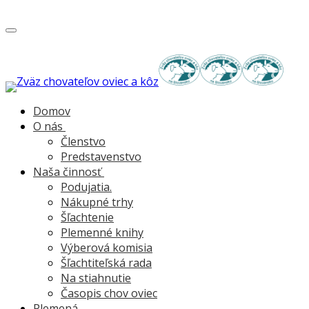
Toggle
navigation
Domov
O nás
Členstvo
Predstavenstvo
Naša činnosť
Podujatia.
Nákupné trhy
Šľachtenie
Plemenné knihy
Výberová komisia
Šľachtiteľská rada
Na stiahnutie
Časopis chov oviec
Plemená