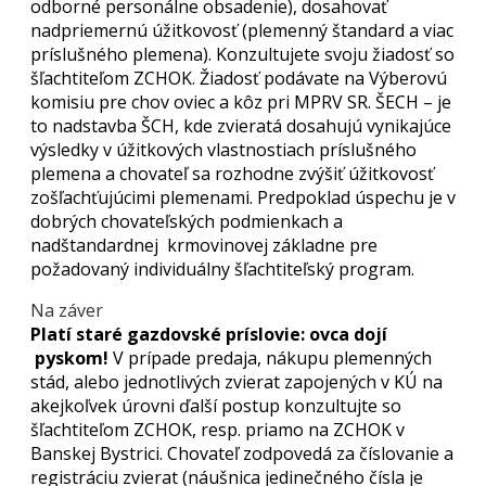
odborné personálne obsadenie), dosahovať
nadpriemernú úžitkovosť (plemenný štandard a viac
príslušného plemena). Konzultujete svoju žiadosť so
šľachtiteľom ZCHOK. Žiadosť podávate na Výberovú
komisiu pre chov oviec a kôz pri MPRV SR. ŠECH – je
to nadstavba ŠCH, kde zvieratá dosahujú vynikajúce
výsledky v úžitkových vlastnostiach príslušného
plemena a chovateľ sa rozhodne zvýšiť úžitkovosť
zošľachťujúcimi plemenami. Predpoklad úspechu je v
dobrých chovateľských podmienkach a
nadštandardnej krmovinovej základne pre
požadovaný individuálny šľachtiteľský program.
Na záver
Platí staré gazdovské príslovie: ovca dojí
pyskom!
V prípade predaja, nákupu plemenných
stád, alebo jednotlivých zvierat zapojených v KÚ na
akejkoľvek úrovni ďalší postup konzultujte so
šľachtiteľom ZCHOK, resp. priamo na ZCHOK v
Banskej Bystrici. Chovateľ zodpovedá za číslovanie a
registráciu zvierat (náušnica jedinečného čísla je