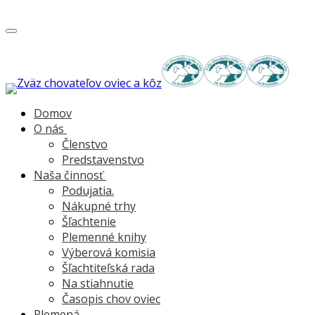
Toggle
navigation
Domov
O nás
Členstvo
Predstavenstvo
Naša činnosť
Podujatia.
Nákupné trhy
Šľachtenie
Plemenné knihy
Výberová komisia
Šľachtiteľská rada
Na stiahnutie
Časopis chov oviec
Plemená