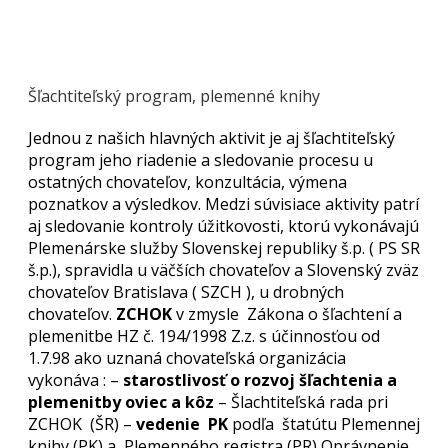
Šľachtiteľský program, plemenné knihy
Jednou z našich hlavných aktivit je aj šľachtiteľský
program jeho riadenie a sledovanie procesu u
ostatných chovateľov, konzultácia, výmena
poznatkov a výsledkov. Medzi súvisiace aktivity patrí
aj sledovanie kontroly úžitkovosti, ktorú vykonávajú
Plemenárske služby Slovenskej republiky š.p. ( PS SR
š.p.), spravidla u väčších chovateľov a Slovenský zväz
chovateľov Bratislava ( SZCH ), u drobných
chovateľov.
ZCHOK
v zmysle Zákona o šľachtení a
plemenitbe HZ č. 194/1998 Z.z. s účinnosťou od
1.7.98 ako uznaná chovateľská organizácia
vykonáva : –
starostlivosť o rozvoj šľachtenia a
plemenitby oviec a kôz
– Šlachtiteľská rada pri
ZCHOK (ŠR) –
vedenie PK
podľa štatútu Plemennej
knihy (PK) a Plemenného registra (PR) Oprávnenie