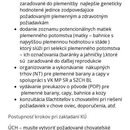
zaraďované do plemenitby najlepšie geneticky
hodnotené jedince zodpovedajúce
požadovaným plemenným a zdravotným
požiadavkám
dodanie zoznamu potencionálnych matiek
plemenného potomstva (matky – bahnice s
najvyššou plemennou hodnotou v stáde )
ktorý slúži pri selekcii plemenného potomstva
– ich označovania (baránky a jahničky ),ktoré
sú zaraďované do ďaľšej reprodukcie
organizovanie a vykonávanie nákupných
trhov (NT) pre plemenné barany a capy v
spolupráci s VK MP SR a SZCH BL
vydávanie preukazov o pôvode (POP) pre
plemenné barany, capy, bahnice a kozy
konzultácia šľachtiteľov s chovateľmi pri riešení
požiadaviek v chove oviec, doporučenia, atď.
Postupnosť krokov pri zakladaní KÚ
ÚCH – musíte vytvoriť požadované chovateľské