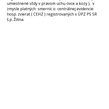
umiestnené vždy v pravom uchu ovce a kozy ), v
zmysle platných smerníc o centrálnej evidencie
hosp. zvierat ( CEHZ ) registrovaných v ÚPZ PS SR
š.p. Žilina.
Inzertné a diskusné fórum
Chcete sa dozvedieť aktuálne trendy v chove, poradiť sa s
ostatnými chovateľmi, predať alebo nakúpiť, či nájsť si
prácu? Vyskúšajte našu novú sekciu diskusia.