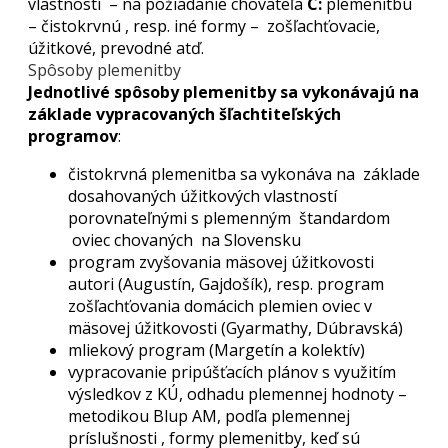
vlastností – na požiadanie chovateľa
C:
plemenitbu
– čistokrvnú , resp. iné formy – zošľachťovacie,
úžitkové, prevodné atď.
Spôsoby plemenitby
Jednotlivé spôsoby plemenitby sa vykonávajú na
základe vypracovaných šľachtiteľských
programov
:
čistokrvná plemenitba sa vykonáva na základe
dosahovaných úžitkových vlastností
porovnateľnými s plemenným štandardom
oviec chovaných na Slovensku
program zvyšovania mäsovej úžitkovosti
autori (Augustín, Gajdošík), resp. program
zošľachťovania domácich plemien oviec v
mäsovej úžitkovosti (Gyarmathy, Dúbravská)
mliekový program (Margetín a kolektív)
vypracovanie pripúšťacích plánov s využitím
výsledkov z KÚ, odhadu plemennej hodnoty –
metodikou Blup AM, podľa plemennej
príslušnosti , formy plemenitby, keď sú