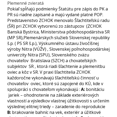
Plemenné zvieratá
Pokiaľ spĺňajú podmienky Štatútu pre zápis do PK a
PR sú riadne zapísané a majú vydané platné POP.
Predstavenstvo ZCHOK menovalo Šľachtiteľskú radu
(ŠR) pri ZCHOK vytvorenú zo zástupcov (ZCHOK
Banská Bystrica, Ministerstva pôdohospodárstva SR
(MP SR),Plemenárskych služieb Slovenskej republiky
š.p. ( PS SR š.p.), Výskumného ústavu živočíšnej
výroby Nitra (VÚŽV) , Slovenskej poľnohospodárskej
univerzity Nitra (SPU), Slovenského zväzu
chovateľov Bratislava (SZCH) a chovateľských
subjektov SR , ktorá riadi šľachtenie a plemenitbu
oviec a kôz v SR. V praxi šľachtitelia ZCHOK
každoročne vykonávajú šľachtiteľskú činnosť u
chovateľov oviec, ktoré sú zapojené do KÚ, kde v
spolupráci s chovateľom vykonávajú :
A:
bonitáciu
jariek – ohodnotenie na základe exteriérových
vlastností a výsledkov vlastnej úžitkovosti s určením
výslednej elitnej triedy – zaradenie do reprodukcie
B:
brakovanie bahníc na vek, exteriér a úžitkové