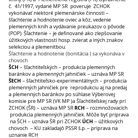
č. 41/1997, vydané MP SR poveruje ZCHOK
vykonávať niektoré plemenárske činnosti –
šľachtenie a hodnotenie oviec a kôz, vedenie
plemenných kníh a vydávanie preukazov o pôvode
(POP). Šľachtenie – je definované ako zlepšovanie
úžitkových vlastností hosp. zvierat a iných znakov
selekciou a plemenitbou.
Šľachtenie a hodnotenie (bonitácia ) sa vykonáva v
chovoch
ŠCH
– šľachtiteľských – produkcia plemenných
baránkov a plemenných jahničiek – uznáva MP SR
ŠECH
– šľachtiteľsko-experimentálnych – produkcia
plemenných jahničiek pre reprodukciu aj na predaj
a plemenných baránkov po súhlase Výberovej
komisie pre MP SR (VK MP )a Šľachtiteľskej rady pri
ZCHOK (ŠR) – uznáva MP SR
RCH
– rozmnožovacích
produkcia plemenných jahničiek. Môže byť príprava
na ŠCH – uznáva ŠR pri ZCHOK
ÚCH
– úžitkových
chovoch – KU zakladajô PSSR š.p. – príprava na
uznanie RCH