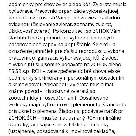
podmienky pre chov oviec alebo kôz. Zvieratá musia
byť zdravé. Pracovníci organizácie vykonávajúcej
kontrolu úžitkovosti Vám pomôžu viesť základnú
evidenciu (číslovanie zvierat, zoznamy zvierat,
úžitkovosť zvierat). Po konzultácii so ZCHOK Vám
šľachtiteľ môže pomôcť pri výbere plemenných
baranov alebo capov na pripúšťanie. Selekciu a
označenie jahničiek pre ďalšiu reprodukciu vykoná
pracovník organizácie vykonávajúcej KÚ. Žiadosť
o výkon KÚ si písomne podávate na ZCHOK alebo
PS SR š.p.. RCH – zabezpečené dobré chovateľské
podmienky s primeraným personálnym obsadením
a krmovinovou základňou. Zvieratá musia mať
známy pôvod – čistokrvné zvieratá so
zootechnickými osvedčeniami. Dosahované
výsledky majú byť na úrovni plemenného štandardu
príslušného plemena. Žiadosť si podávate na ŠR pri
ZCHOK. ŠCH – musíte mať uznaný RCH minimálne
dva roky, vynikajúce chovateľské podmienky
(ustajnenie, požadovaná krmovinová základňa,